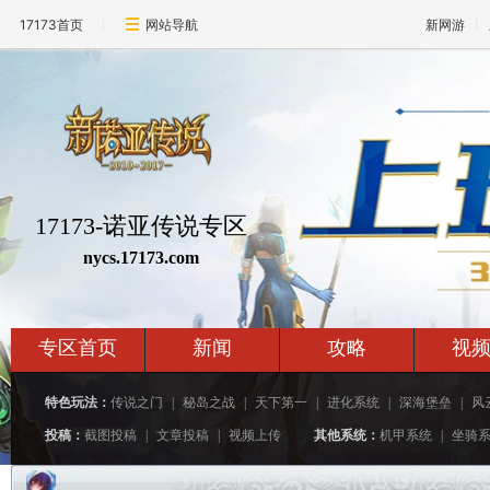
17173首页
网站导航
新网游
17173-诺亚传说专区
nycs.17173.com
专区首页
新闻
攻略
视
特色玩法：
传说之门
|
秘岛之战
|
天下第一
|
进化系统
|
深海堡垒
|
风
投稿：
截图投稿
|
文章投稿
|
视频上传
其他系统：
机甲系统
|
坐骑