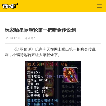
诺亚传说
>
心情
>
正文
玩家晒星际游轮第一把暗金传说剑
2013-12-05
令狐冲丶
《诺亚传说》玩家今天在网上晒出第一把暗金传说
剑，小编特地转来让大家眼馋下。