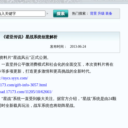
热门搜索：
背景
升级
装备
>
《诺亚传说》星战系统创意解析
发布时间：
2013-06-24
资料片“星战风云”正式公测。
一直坚持公平微消费模式和社会化的全面交互，本次资料片将在
本等多项更新，打造更多激情和更高挑战的全新时代。
p://nycs.syyx.com/
7173.com/gift-info-3057.html
load.17173.com/11205/10/62661/
战”系统一直受到极大关注。据官方介绍，“星战”系统是由24颗
同时全新载具玩法，战车系统也将助阵星战。