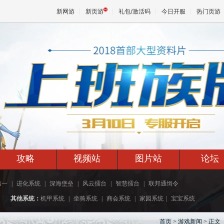
新网游
新页游
礼包/激活码
今日开服
热门页游
魔兽
天堂
王权与
攻略
视频站
图片站
论坛
第一
|
进化系统
|
深海堡垒
|
风云擂台
|
智慧擂台
|
联邦通缉令
其他系统：
机甲系统
|
坐骑系统
|
商会系统
|
家园系统
|
宝宝系统
首页 > 游戏新闻 > 正文