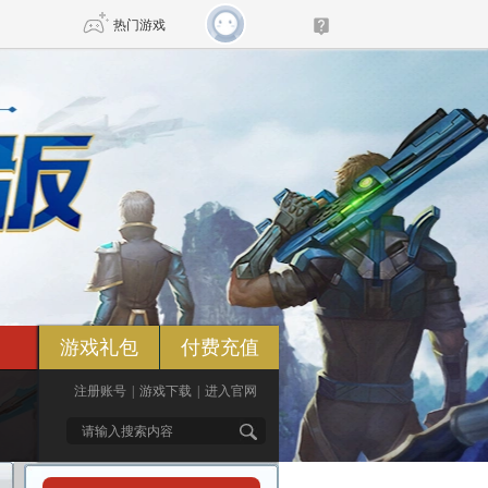
热门游戏
DNF
传奇4
剑网3旗舰版
新天龙八部
自由
诛仙世界
仙剑世界
游戏礼包
付费充值
注册账号
|
游戏下载
|
进入官网