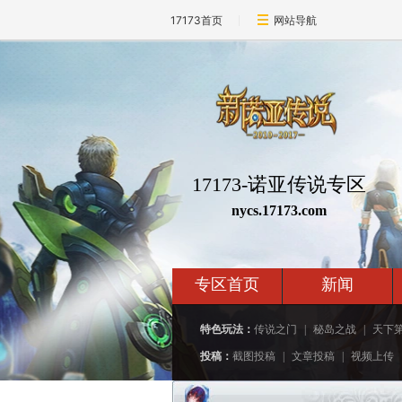
17173首页
网站导航
17173-诺亚传说专区
nycs.17173.com
专区首页
新闻
特色玩法：
传说之门
|
秘岛之战
|
天下
投稿：
截图投稿
|
文章投稿
|
视频上传